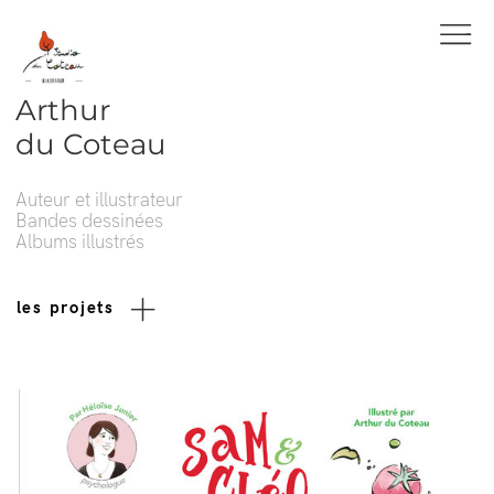
Arthur
du Coteau
Auteur et illustrateur
Bandes dessinées
Albums illustrés
les projets